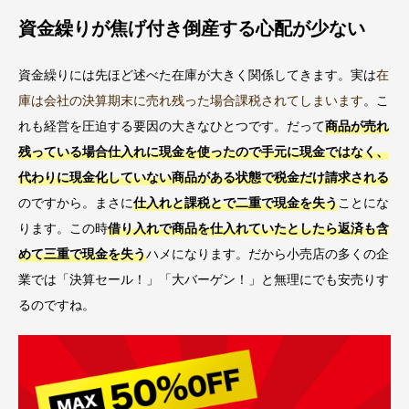
資金繰りが焦げ付き倒産する心配が少ない
資金繰りには先ほど述べた在庫が大きく関係してきます。実は
在
庫は会社の決算期末に売れ残った場合課税されてしまいます
。こ
れも経営を圧迫する要因の大きなひとつです。だって
商品が売れ
残っている場合仕入れに現金を使ったので手元に現金ではなく、
代わりに現金化していない商品がある状態で税金だけ請求される
のですから。まさに
仕入れと課税とで二重で現金を失う
ことにな
ります。この時
借り入れで商品を仕入れていたとしたら返済も含
めて三重で現金を失う
ハメになります。だから小売店の多くの企
業では「決算セール！」「大バーゲン！」と無理にでも安売りす
るのですね。