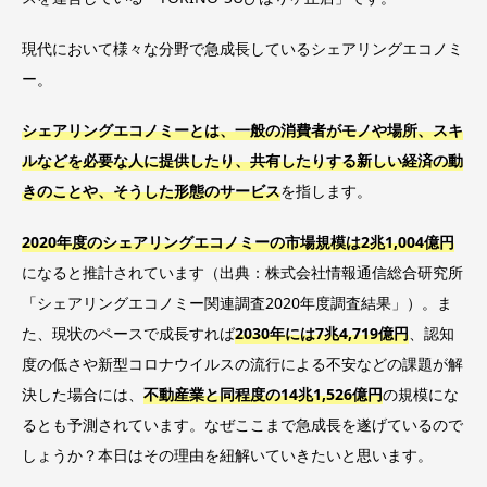
現代において様々な分野で急成長しているシェアリングエコノミ
ー。
シェアリングエコノミーとは、一般の消費者がモノや場所、スキ
ルなどを必要な人に提供したり、共有したりする新しい経済の動
きのことや、そうした形態のサービス
を指します。
2020年度のシェアリングエコノミーの市場規模は2兆1,004億円
になると推計されています（出典：株式会社情報通信総合研究所
「シェアリングエコノミー関連調査2020年度調査結果」）。ま
た、現状のペースで成長すれば
2030年には7兆4,719億円
、認知
度の低さや新型コロナウイルスの流行による不安などの課題が解
決した場合には、
不動産業と同程度の14兆1,526億円
の規模にな
るとも予測されています。なぜここまで急成長を遂げているので
しょうか？本日はその理由を紐解いていきたいと思います。