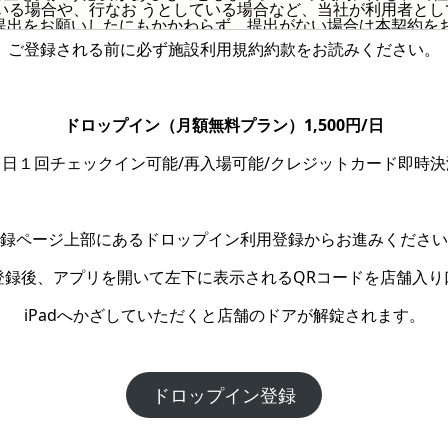
ている場合や、行なお うとしている場合など、当社が利用者と
提出をお願いしたにもかかわらず、提出がない場合は本契約を
ご登録される前に必ず施設利用規約約款をお読みください。
通りです。月額利用料は当月末締めとし、翌 10 日にクレジッ
施設利用料金についても、クレジットカードにて支払うことと
ドロップイン（月額無料プラン）1,500円/日
を変更できるものとします。変更前に、登録されているメールア
に当施設ホームページへの表記のみにより変更する場 合があ
１日１回チェックイン可能/再入場可能/クレジットカード即時決
O ペイメントゲートウェイ又は SMBC ファイナンスが代行す
録ページ上部にあるドロップイン利用登録からお進みください
ます。ただし、営業時間に変更があった場合などは 変更前に
、会員への事前の通知なしに当 施設ホームページへの表記の
登録後、アプリを開いて左下に表示されるQRコードを店舗入り
いて）
iPadへかざしていただくと店舗のドアが解錠されます。
たり、ごみの分別、汁物を流しに廃棄するなどするようお願い
場合は別途清掃代金を頂戴するものとする。
ビスを提供します。（料金等は別紙参照） 2. オプションサー
ドロップイン登録
て支払うものとす る。