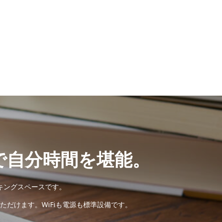
なければなら ないものとします。
業内容を大きく変更する場合は、変
。 2．第 15 条に該当する事
録後、或いは当施設利用開始後に発
利用継続意思の有無を問わず契約
限を行う場 合があります。その
どを行う場合 2. 火災・停電等の
供が出来なくなった場合 4. その
に仕様を変 更する場合があるも
で自分時間を堪能。
は法令で定める場合を除き、個人
当該個人の同意なしに第三者への
キングスペースです。
だけます。WiFiも電源も標準設備です。
出来ませ ん。