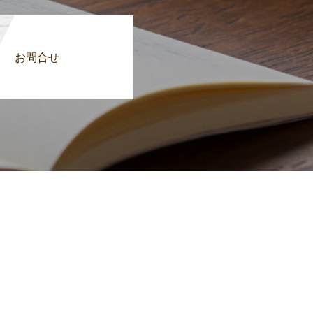
反する恐れのある事業 2. 公序良
. 政治結社、及び宗教団体 6. 無
お問合せ
。 (1) 会員登録時の情報や書
た場合 (3) 本規約に反する行為
た事業を行った場合、及び行おうとし
することができるも のとします。
行為をおこなった場合 (3) 本規約
ーブ、ガスコンロ等の火気の持ち込
の他法令上所持を禁止されたもの、
備システムを作動させること 4.
と 6. 動物の持ち込み、飼育する
らせる恐れのある物を流したり、排水
場所として使用し、または第三者に
行うこと
合は、その損 害を賠償するもの
の規約を遵守 しなければなりませ