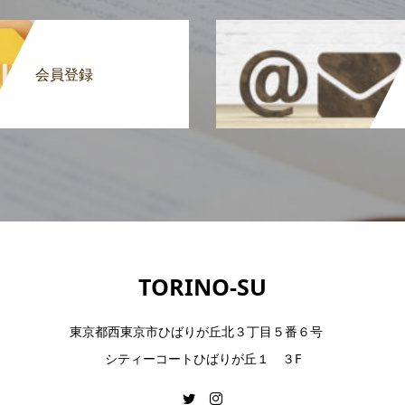
お断りする事業）
できない場合があります。 1. 法令・条例に反する事業、及び
. 性風俗関連の事業 4. 暴力団関係者、及びそれに関する事業 5
恐れのある事業 7. その他、当社が不適当と認めた事業
会員登録
制限と契約の強制解除）
行った場合、それ以降の当施設の利用をお断りする場合があります
社や他の会員又は第三者に損害を与える恐れがあると、当社が判断し
ョン料金等の支払いを行わない場合 (5) 第 15 条に記載され
定める事由が生じた場合、催告なしに本契約の全部又は一部を解除
他の責務の支払いを怠った場合 (2) 第 17 条の禁止行為に該当する
定める規則等に違背し、または履行を怠った場合
為を禁止とします。下記に禁止事項を列記します。 1. スト
・悪臭を発する物品、または水分や高温を発する物品、禁制品そ
品を持ち込むこと 3. 非常時以外に本物件の防火、防犯等の警
)により音を出すこと 5. 宿泊すること及び住居として使用するこ
、近隣並びに他の使用者に迷惑をかけること 8. トイレを詰ま
TORINO-SU
を流したりすること 9. 賭博、売春、覚醒剤等の犯罪を行う
のネットワーク環境において盗聴、データの盗難などの不正行為を
東京都西東京市ひばりが丘北３丁目５番６号
等により当施設の利用に関連して当社又は第三者に損害を与えた場
シティーコートひばりが丘１ ３F
を遵守しなければなりません。また、改訂のあった場合、改定後