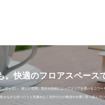
容に変更のある場合は、当社に対して速やかに変更内容を連絡し
発生した場合、当社は一切その責任を負いかねます。 2. 事
の提出が必須となります。
、当社所定の方法による手続き完了をもって成立するものとします
条を優先し、本契約を解除することとします。 3．当社は会員登
して支払いなされず、 且つ支払の意思が確認出来ない場合、
時的な中断及び利用制限）
ること無く、やむを得ず一時的にサービス提供の中断や利用制
責任を持たないものとします。 1. 設備の保守、点検、修理な
なくなった場合 3. 天変地異、テロなどにより本サービスの提
ざるを得ない場合
仕様変更）
アウトの変更機器や設備の変更など、会員への事前の通知なし
も。快適のフロアスペース
スの運営やそれに関わる事業以外には利用しません。 2．当社
電話番号、メールアドレス等）を 取得目的の範囲を超えて、
室」でもない、新しい空間。気分や目的によってエリアを選べるコワー
飲みながらゆったりと気兼ねなく自分だけの勉強や仕事に取り組んでいた
した当施設を利用する権利は、第三者に譲渡や貸与することは