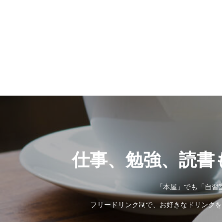
1. 登録した個人情報や事業内
連絡がないことに起因する損害が
更後の事業内容等が分かる資料
第 10 条（解約）
1．本契約の解約を希望する場合
項が発覚した場合は、第 15 
生した料金未払いから３ヶ月連続
の解除ができるものとします。
第 11 条（施設・サービスの一
下記の事由により、事前に告知す
際発生した損害に対し、弊社は一切
事故により本サービスの提供が出来
他、サービス提供の中断等をせ
第 12 条（オフィス及び設備の
当施設の移転を含め、内装やレイ
のとします。
仕事、勉強、読書
第 13 条（個人情報の取り扱い）
1．当社は会員情報を、本サービ
を特定できる情報（氏名、住所、
委託・提供はしません。
「本屋」でも「自習
第 14 条（権利の譲渡）
フリードリンク制で、お好きなドリンクを
会員登録の施設利用に基づき発生