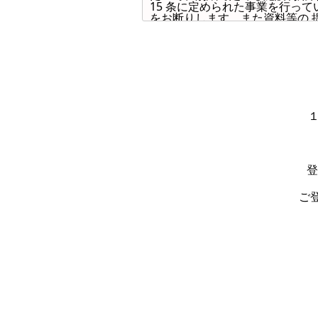
15 条に定められた事業を行っ
をお断りします。また資料等の 
第 3 条（施設利用料金）
1．施設利用料金は別紙で定める
します。 2．月額利用料以外の
第 4 条 （料金の改定）
当社は、第 3 条に基づく料金
ますが、会員への事前の通知なし
第 5 条（決済代行）
当施設の月額利用料の決済は GM
第 6 条（営業時間）
登
当施設は２４時間営業を基本とし
へ通知することを基本としますが
ご
とします。
第 7 条（飲食物の持ち込みにつ
当施設への飲食物の持ち込みにあ
り著しく施設を汚してしまった
第 8 条（オプションサービス）
1. 会員に対し、オプションサー
られた金額をクレジットカードに
第 9 条（会員情報の更新）