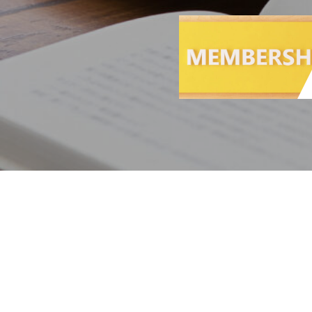
第 15 条（会員登録及び利用を
下記に関連する方は、当施設を利用
俗に反すると当社が判断した事業 3
制限連鎖講、及びそれに関連する
第 16 条（不当行為による利用
１.下記の事由に該当する行為を
類に虚偽があった場合 (2) 当
があった場合 (4) 会費やオプシ
た場合 2. 当社は会員に次に
(1) 第 10 条に定める料金その
および利用案内等その他当社が
第 17 条（禁止事項）
会員は他の会員に迷惑を及ぼす行
みや料理を行うこと 2. 異臭
その他の使用者に悪影響を及ぼす物
音楽、TV(インターネット放送等
こと 7. 騒音・振動・ゴミ等で
管を腐食させるおそれのある液体
使用させること 10. 当施設
第 18 条（会員の責任）
会員は第 15 条に定める行為
とします。
第 19 条（規約の遵守）
1. 当施設の利用者は、本規約