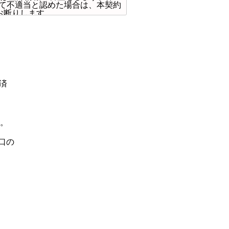
して不適当と認めた場合は、本契約
お断りします。
トカードにて 当社へ支払うことと
します。
ドレスへ通知 することを基本とし
るものとします。
済
るものとしま す。
。
、登録されているメールアドレス
みにより変更する場合があるもの
口の
いたしま す。お客様の故意によ
ビスの月額利用料金は、別紙で定め