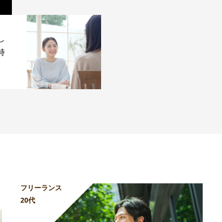
し
持
フリーランス
20代